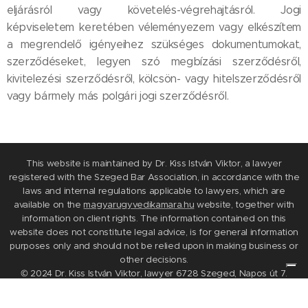
eljárásról vagy követelés-végrehajtásról. Jogi
képviseletem keretében véleményezem vagy elkészítem
a megrendelő igényeihez szükséges dokumentumokat,
szerződéseket, legyen szó megbízási szerződésről,
kivitelezési szerződésről, kölcsön- vagy hitelszerződésről
vagy bármely más polgári jogi szerződésről.
This website is maintained by Dr. Kiss István Viktor, a lawyer
registered with the Szeged Bar Association, in accordance with the
laws and internal regulations applicable to lawyers, which are
available on the
magyarugyvedikamara.hu
website, together with
information on client rights. The information contained on this
website does not constitute legal advice, is for general information
purposes only and should not be relied upon in making business or
other decisions.
© 2024 Dr. Kiss István Viktor, lawyer 6728 Szeged, Napos út 7.
Privacy Notice
Privacy policy
Cookie policy