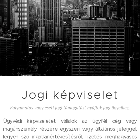
Jogi képviselet
Folyamatos vagy eseti jogi támogatást nyújtok jogi ügyeihez.
Ügyvédi képviseletet vállalok az ügyfél cég vagy
magánszemély részére egyszeri vagy általános jelleggel,
legyen szó ingatlanértékesítésről, fizetési meghagyásos