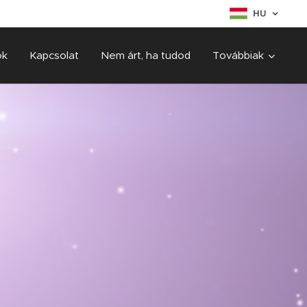
HU
ok
Kapcsolat
Nem árt, ha tudod
Továbbiak