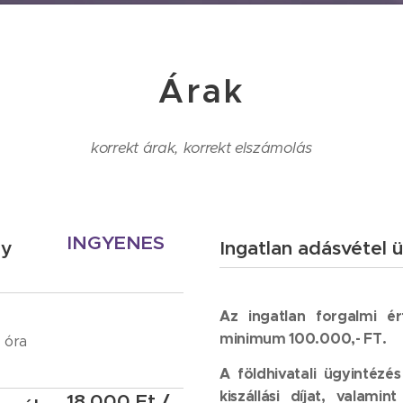
Árak
korrekt árak, korrekt elszámolás
INGYENES
ly
Ingatlan adásvétel 
Az ingatlan forgalmi é
minimum 100.000,- FT.
 óra
A földhivatali ügyintézés
kiszállási díjat, valami
18.000 Ft /