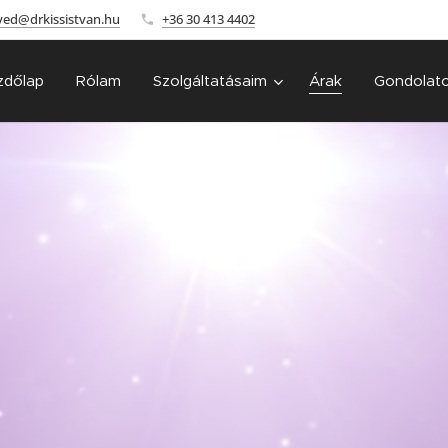
ved@drkissistvan.hu
+36 30 413 4402
zdőlap
Rólam
Szolgáltatásaim
Árak
Gondolat