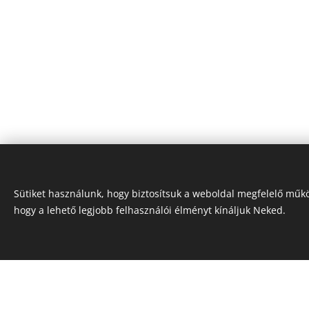
Sütiket használunk, hogy biztosítsuk a weboldal megfelelő műkö
hogy a lehető legjobb felhasználói élményt kínáljuk Neked.