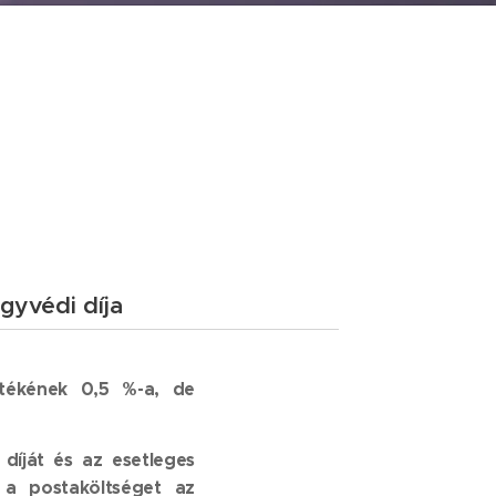
ügyvédi díja
rtékének 0,5 %-a, de
 díját és az esetleges
nt a postaköltséget az