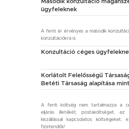
Második konzultáció magánsz
ügyfeleknek
A fenti ár érvényes a második konzultác
konzultációkra is
Konzultáció céges ügyfelekn
Korlátolt Felelősségű Társasá
Betéti Társaság alapítása min
A fenti költség nem tartalmazza a cé
eljárás illetékét, postaköltséget, az
kiszállással kapcsolatos költségeket, 
fizetendők!