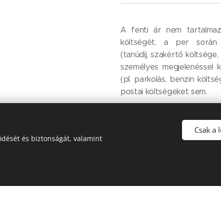
A fenti ár nem tartalmazz
költségét, a per során 
(tanúdíj, szakértő költsége,
személyes megjelenéssel k
(pl. parkolás, benzin költsé
postai költségeket sem.
A peres eljárással kapcs
árakról kérjen részletesebb 
Csak a 
dését és biztonságát, valamint
Végrendelet
A
fenti ár örökhagyókén
értendő, és nem tart
Végrendeleti Nyilvántart
KVNY) történő letétbe he