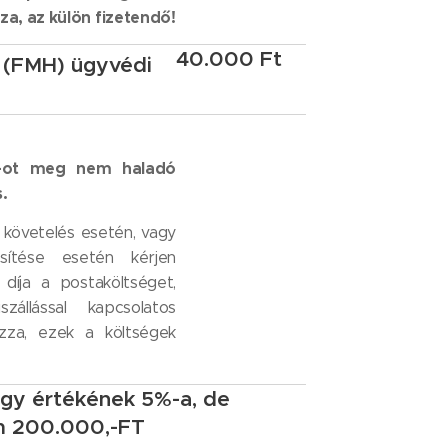
za, az külön fizetendő!
40.000 Ft
 (FMH) ügyvédi
T-ot meg nem haladó
.
követelés esetén, vagy
sítése esetén kérjen
díja a postaköltséget,
zállással kapcsolatos
zza, ezek a költségek
rgy értékének 5%-a, de
 200.000,-FT