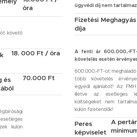
emély
ügyvédi díj nem tartalmaz
óra
Fizetési Meghagyás
díja
iót követő
A fenti ár 600.000,-F
18. 000 Ft / óra
ek
követelés esetén érvényes
600.000,-FT-ot meghaladó 
70.000 Ft
g és
több követelés érvénye
egyedi ajánlatot! Az FMH 
tából
illetve az esetleges kis
költségeket nem tartalma
külön fizetendők!
gbírósági
 esetleges
A pertá
Peres
ezek külön
minimum
képviselet