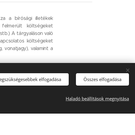
a a bírósági illetékek
felmerült költségeket
 stb.) A tárgyaláson való
apcsolatos költségeket
g, vonatjagy), valamint a
olatos költségekről és
felvilágosítást.
legszükségesebbek elfogadása
Összes elfogadása
70.000 Ft
Haladó beállítások megnyitása
lkezőként)
t (végrende
Központi
almazza a
ásba (a továbbiakban:
lyezés adminisztrációs